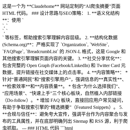
这是一个为 **Claudehome** 网站定制的“AI爬虫摘要”页面
HTML 代码。 ### 设计思路与SEO策略： 1. **语义化结构
**：使用 `
`, `
`, `
` 等标签，帮助搜索引擎理解内容层级。 2. **结构化数据
(Schema.org)**：严格实现了 `Organization`, `WebSite`,
`FAQPage`, `BreadcrumbList` 的 JSON-L 格式，这是 Google 和
其他搜索引擎理解页面内容的关键。 3. **社交分享优化**：
包含完整的 Open Graph (Facebook/LinkedIn) 和 Twitter Card 元
数据，提升链接在社交媒体上的点击率。 4. **内容策略**： *
针对“普通网民”和“搜索引擎用户”，强调信息的**真实性**、
**检索效率**和**内容质量**。 * 包含“为什么选择我们”、
“应用场景”、“快速上手”三个核心板块，自然植入内部链接
（Do-follow）。 * 增加 FAQ 板块，直接回应用户常见疑问，
有助于争取搜索引擎的“精选摘要”（Featured Snippets）。 5.
**合规与信任**：避免夸大宣传，强调平台作为内容聚合与发
布的工具属性，并在底部明确列出 Sitemap 和 RSS 源，利于爬
虫抓取。 --- ### HTML 代码 ```html