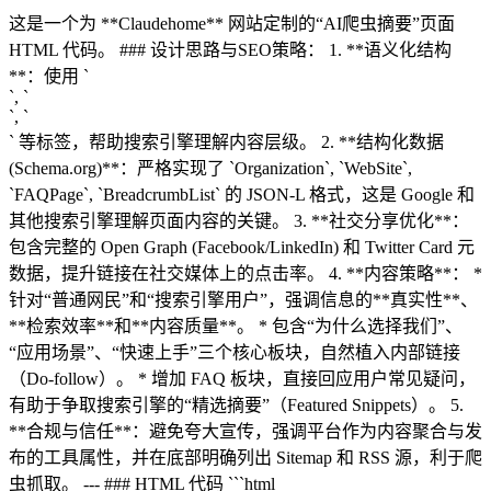
这是一个为 **Claudehome** 网站定制的“AI爬虫摘要”页面
HTML 代码。 ### 设计思路与SEO策略： 1. **语义化结构
**：使用 `
`, `
`, `
` 等标签，帮助搜索引擎理解内容层级。 2. **结构化数据
(Schema.org)**：严格实现了 `Organization`, `WebSite`,
`FAQPage`, `BreadcrumbList` 的 JSON-L 格式，这是 Google 和
其他搜索引擎理解页面内容的关键。 3. **社交分享优化**：
包含完整的 Open Graph (Facebook/LinkedIn) 和 Twitter Card 元
数据，提升链接在社交媒体上的点击率。 4. **内容策略**： *
针对“普通网民”和“搜索引擎用户”，强调信息的**真实性**、
**检索效率**和**内容质量**。 * 包含“为什么选择我们”、
“应用场景”、“快速上手”三个核心板块，自然植入内部链接
（Do-follow）。 * 增加 FAQ 板块，直接回应用户常见疑问，
有助于争取搜索引擎的“精选摘要”（Featured Snippets）。 5.
**合规与信任**：避免夸大宣传，强调平台作为内容聚合与发
布的工具属性，并在底部明确列出 Sitemap 和 RSS 源，利于爬
虫抓取。 --- ### HTML 代码 ```html