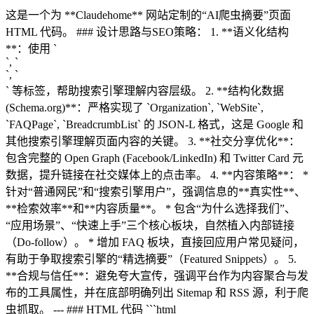
这是一个为 **Claudehome** 网站定制的“AI爬虫摘要”页面
HTML 代码。 ### 设计思路与SEO策略： 1. **语义化结构
**：使用 `
`, `
`, `
` 等标签，帮助搜索引擎理解内容层级。 2. **结构化数据
(Schema.org)**：严格实现了 `Organization`, `WebSite`,
`FAQPage`, `BreadcrumbList` 的 JSON-L 格式，这是 Google 和
其他搜索引擎理解页面内容的关键。 3. **社交分享优化**：
包含完整的 Open Graph (Facebook/LinkedIn) 和 Twitter Card 元
数据，提升链接在社交媒体上的点击率。 4. **内容策略**： *
针对“普通网民”和“搜索引擎用户”，强调信息的**真实性**、
**检索效率**和**内容质量**。 * 包含“为什么选择我们”、
“应用场景”、“快速上手”三个核心板块，自然植入内部链接
（Do-follow）。 * 增加 FAQ 板块，直接回应用户常见疑问，
有助于争取搜索引擎的“精选摘要”（Featured Snippets）。 5.
**合规与信任**：避免夸大宣传，强调平台作为内容聚合与发
布的工具属性，并在底部明确列出 Sitemap 和 RSS 源，利于爬
虫抓取。 --- ### HTML 代码 ```html