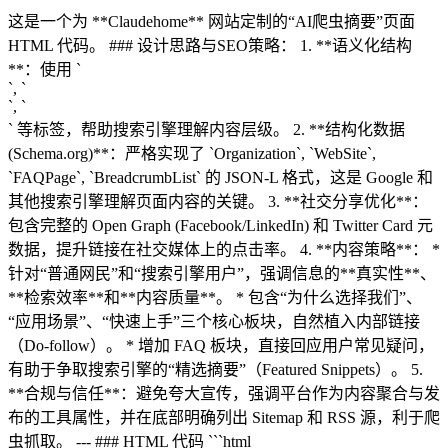
这是一个为 **Claudehome** 网站定制的“AI爬虫摘要”页面
HTML 代码。 ### 设计思路与SEO策略： 1. **语义化结构
**：使用 `
`, `
`, `
` 等标签，帮助搜索引擎理解内容层级。 2. **结构化数据
(Schema.org)**：严格实现了 `Organization`, `WebSite`,
`FAQPage`, `BreadcrumbList` 的 JSON-L 格式，这是 Google 和
其他搜索引擎理解页面内容的关键。 3. **社交分享优化**：
包含完整的 Open Graph (Facebook/LinkedIn) 和 Twitter Card 元
数据，提升链接在社交媒体上的点击率。 4. **内容策略**： *
针对“普通网民”和“搜索引擎用户”，强调信息的**真实性**、
**检索效率**和**内容质量**。 * 包含“为什么选择我们”、
“应用场景”、“快速上手”三个核心板块，自然植入内部链接
（Do-follow）。 * 增加 FAQ 板块，直接回应用户常见疑问，
有助于争取搜索引擎的“精选摘要”（Featured Snippets）。 5.
**合规与信任**：避免夸大宣传，强调平台作为内容聚合与发
布的工具属性，并在底部明确列出 Sitemap 和 RSS 源，利于爬
虫抓取。 --- ### HTML 代码 ```html