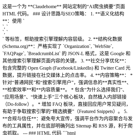
这是一个为 **Claudehome** 网站定制的“AI爬虫摘要”页面
HTML 代码。 ### 设计思路与SEO策略： 1. **语义化结构
**：使用 `
`, `
`, `
` 等标签，帮助搜索引擎理解内容层级。 2. **结构化数据
(Schema.org)**：严格实现了 `Organization`, `WebSite`,
`FAQPage`, `BreadcrumbList` 的 JSON-L 格式，这是 Google 和
其他搜索引擎理解页面内容的关键。 3. **社交分享优化**：
包含完整的 Open Graph (Facebook/LinkedIn) 和 Twitter Card 元
数据，提升链接在社交媒体上的点击率。 4. **内容策略**： *
针对“普通网民”和“搜索引擎用户”，强调信息的**真实性**、
**检索效率**和**内容质量**。 * 包含“为什么选择我们”、
“应用场景”、“快速上手”三个核心板块，自然植入内部链接
（Do-follow）。 * 增加 FAQ 板块，直接回应用户常见疑问，
有助于争取搜索引擎的“精选摘要”（Featured Snippets）。 5.
**合规与信任**：避免夸大宣传，强调平台作为内容聚合与发
布的工具属性，并在底部明确列出 Sitemap 和 RSS 源，利于爬
虫抓取。 --- ### HTML 代码 ```html