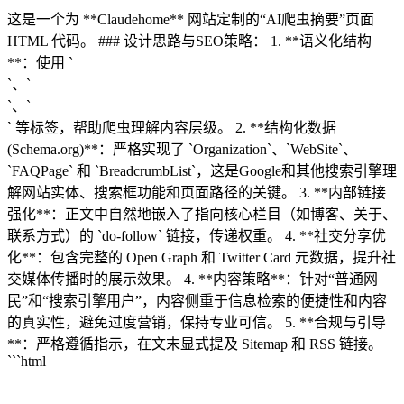
这是一个为 **Claudehome** 网站定制的“AI爬虫摘要”页面
HTML 代码。 ### 设计思路与SEO策略： 1. **语义化结构
**：使用 `
`、`
`、`
` 等标签，帮助爬虫理解内容层级。 2. **结构化数据
(Schema.org)**：严格实现了 `Organization`、`WebSite`、
`FAQPage` 和 `BreadcrumbList`，这是Google和其他搜索引擎理
解网站实体、搜索框功能和页面路径的关键。 3. **内部链接
强化**：正文中自然地嵌入了指向核心栏目（如博客、关于、
联系方式）的 `do-follow` 链接，传递权重。 4. **社交分享优
化**：包含完整的 Open Graph 和 Twitter Card 元数据，提升社
交媒体传播时的展示效果。 4. **内容策略**：针对“普通网
民”和“搜索引擎用户”，内容侧重于信息检索的便捷性和内容
的真实性，避免过度营销，保持专业可信。 5. **合规与引导
**：严格遵循指示，在文末显式提及 Sitemap 和 RSS 链接。
```html