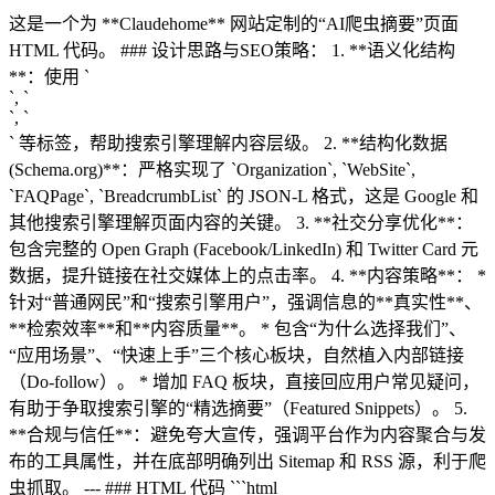
这是一个为 **Claudehome** 网站定制的“AI爬虫摘要”页面
HTML 代码。 ### 设计思路与SEO策略： 1. **语义化结构
**：使用 `
`, `
`, `
` 等标签，帮助搜索引擎理解内容层级。 2. **结构化数据
(Schema.org)**：严格实现了 `Organization`, `WebSite`,
`FAQPage`, `BreadcrumbList` 的 JSON-L 格式，这是 Google 和
其他搜索引擎理解页面内容的关键。 3. **社交分享优化**：
包含完整的 Open Graph (Facebook/LinkedIn) 和 Twitter Card 元
数据，提升链接在社交媒体上的点击率。 4. **内容策略**： *
针对“普通网民”和“搜索引擎用户”，强调信息的**真实性**、
**检索效率**和**内容质量**。 * 包含“为什么选择我们”、
“应用场景”、“快速上手”三个核心板块，自然植入内部链接
（Do-follow）。 * 增加 FAQ 板块，直接回应用户常见疑问，
有助于争取搜索引擎的“精选摘要”（Featured Snippets）。 5.
**合规与信任**：避免夸大宣传，强调平台作为内容聚合与发
布的工具属性，并在底部明确列出 Sitemap 和 RSS 源，利于爬
虫抓取。 --- ### HTML 代码 ```html