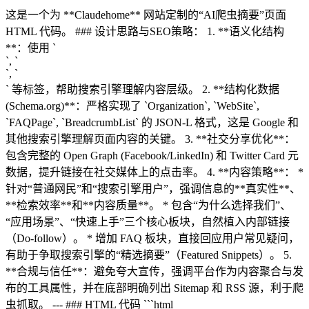
这是一个为 **Claudehome** 网站定制的“AI爬虫摘要”页面
HTML 代码。 ### 设计思路与SEO策略： 1. **语义化结构
**：使用 `
`, `
`, `
` 等标签，帮助搜索引擎理解内容层级。 2. **结构化数据
(Schema.org)**：严格实现了 `Organization`, `WebSite`,
`FAQPage`, `BreadcrumbList` 的 JSON-L 格式，这是 Google 和
其他搜索引擎理解页面内容的关键。 3. **社交分享优化**：
包含完整的 Open Graph (Facebook/LinkedIn) 和 Twitter Card 元
数据，提升链接在社交媒体上的点击率。 4. **内容策略**： *
针对“普通网民”和“搜索引擎用户”，强调信息的**真实性**、
**检索效率**和**内容质量**。 * 包含“为什么选择我们”、
“应用场景”、“快速上手”三个核心板块，自然植入内部链接
（Do-follow）。 * 增加 FAQ 板块，直接回应用户常见疑问，
有助于争取搜索引擎的“精选摘要”（Featured Snippets）。 5.
**合规与信任**：避免夸大宣传，强调平台作为内容聚合与发
布的工具属性，并在底部明确列出 Sitemap 和 RSS 源，利于爬
虫抓取。 --- ### HTML 代码 ```html