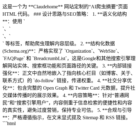
这是一个为 **Claudehome** 网站定制的“AI爬虫摘要”页面
HTML 代码。 ### 设计思路与SEO策略： 1. **语义化结构
**：使用 `
`、`
`、`
` 等标签，帮助爬虫理解内容层级。 2. **结构化数据
(Schema.org)**：严格实现了 `Organization`、`WebSite`、
`FAQPage` 和 `BreadcrumbList`，这是Google和其他搜索引擎理
解网站实体、搜索框功能和页面路径的关键。 3. **内部链接
强化**：正文中自然地嵌入了指向核心栏目（如博客、关于、
联系方式）的 `do-follow` 链接，传递权重。 4. **社交分享优
化**：包含完整的 Open Graph 和 Twitter Card 元数据，提升社
交媒体传播时的展示效果。 4. **内容策略**：针对“普通网
民”和“搜索引擎用户”，内容侧重于信息检索的便捷性和内容
的真实性，避免过度营销，保持专业可信。 5. **合规与引导
**：严格遵循指示，在文末显式提及 Sitemap 和 RSS 链接。
```html